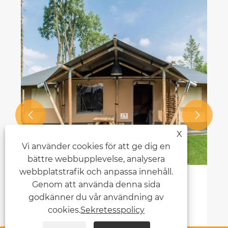


X
Vi använder cookies för att ge dig en
bättre webbupplevelse, analysera
webbplatstrafik och anpassa innehåll.
King of Camping: utomhusvattentät
Genom att använda denna sida
lyxtält
godkänner du vår användning av
cookies.
Sekretesspolicy
Visa mer >>