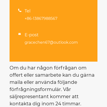

Tel
+86-13867988567
E-post

gracechen67@outlook.com
Om du har någon förfrågan om
offert eller samarbete kan du gärna
maila eller använda följande
förfrågningsformulär. Vår
säljrepresentant kommer att
kontakta dig inom 24 timmar.