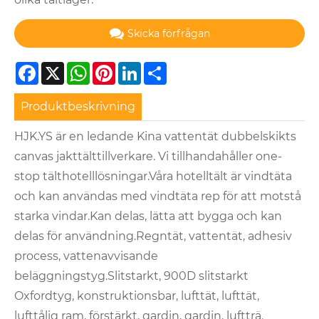
Skicka förfrågan
Facebook
X
WhatsApp
Pinterest
LinkedIn
Share
Produktbeskrivning
HJK.YS är en ledande Kina vattentät dubbelskikts
canvas jakttälttillverkare. Vi tillhandahåller one-
stop tälthotelllösningar.Våra hotelltält är vindtäta
och kan användas med vindtäta rep för att motstå
starka vindar.Kan delas, lätta att bygga och kan
delas för användning.Regntät, vattentät, adhesiv
process, vattenavvisande
beläggningstyg.Slitstarkt, 900D slitstarkt
Oxfordtyg, konstruktionsbar, lufttät, lufttät,
lufttålig ram, förstärkt, gardin, gardin, luftträ.