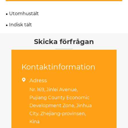
Utomhustält
Indisk tält
Skicka förfrågan
Kontaktinformation

Adress
Nr. 169, Jinlei Avenue,
Pujiang County Economic
Development Zone, Jinhua
City, Zhejiang-provinsen,
Kina