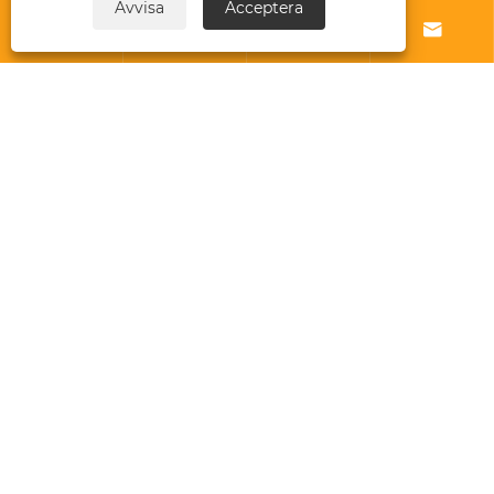
Avvisa
Acceptera




Om oss
Produkt
Nybörjare
Kontakta oss
Links
Sitemap
RSS
XML
Sekretesspolicy
Copyright © 2025 Zhejiang Harajuku Industry and
Trade Co., Ltd. Med ensamrätt.