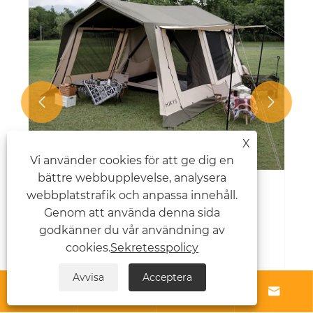


X
Vi använder cookies för att ge dig en
bättre webbupplevelse, analysera
webbplatstrafik och anpassa innehåll.
Tunnel Tents: En ny upplevelse för
utomhusäventyr
Genom att använda denna sida
godkänner du vår användning av
Visa mer >>
cookies.
Sekretesspolicy
Avvisa
Acceptera




Om oss