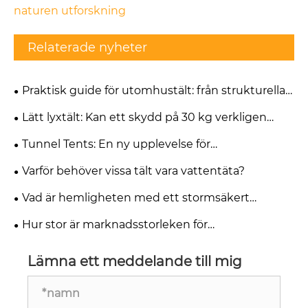
naturen utforskning
Relaterade nyheter
Praktisk guide för utomhustält: från strukturella
principer till kritiska fältbeslut
Lätt lyxtält: Kan ett skydd på 30 kg verkligen
balansera glampingkomfort med hållbarhet hela
Tunnel Tents: En ny upplevelse för
säsongen?
utomhusäventyr
Varför behöver vissa tält vara vattentäta?
Vad är hemligheten med ett stormsäkert
pyramidtält?
Hur stor är marknadsstorleken för
utomhusbarryggtält?
Lämna ett meddelande till mig