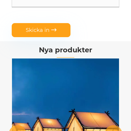
Skicka in

Nya produkter