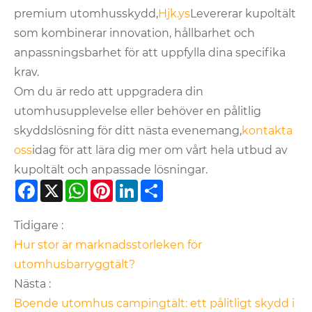
premium utomhusskydd,
Hjk.ys
Levererar kupoltält
som kombinerar innovation, hållbarhet och
anpassningsbarhet för att uppfylla dina specifika
krav.
Om du är redo att uppgradera din
utomhusupplevelse eller behöver en pålitlig
skyddslösning för ditt nästa evenemang,
kontakta
oss
idag för att lära dig mer om vårt hela utbud av
kupoltält och anpassade lösningar.
Facebook
X
WhatsApp
Pinterest
LinkedIn
Share
Tidigare :
Hur stor är marknadsstorleken för
utomhusbarryggtält?
Nästa :
Boende utomhus campingtält: ett pålitligt skydd i