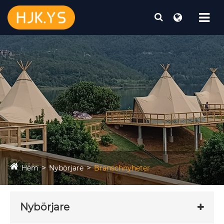
Hem
Nybörjare
Branschnyheter
Nybörjare