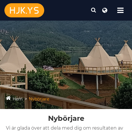
Hem
Nybörjare
Nybörjare
Vi är glada över att dela med dig om resultaten av