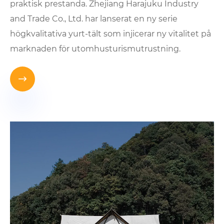
praktisk prestanda. Zhejiang Harajuku Industry
and Trade Co., Ltd. har lanserat en ny serie
högkvalitativa yurt-tält som injicerar ny vitalitet på
marknaden för utomhusturismutrustning.
