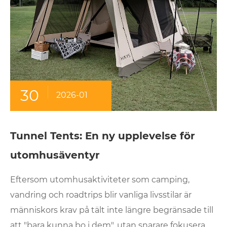
30
2026-01
Tunnel Tents: En ny upplevelse för
utomhusäventyr
Eftersom utomhusaktiviteter som camping,
vandring och roadtrips blir vanliga livsstilar är
människors krav på tält inte längre begränsade till
att "bara kunna bo i dem", utan snarare fokusera