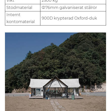
Vikt
2500 kg
Stödmaterial
Ф76mm galvaniserat stålrör
Internt
900D krypterad Oxford-duk
kontomaterial