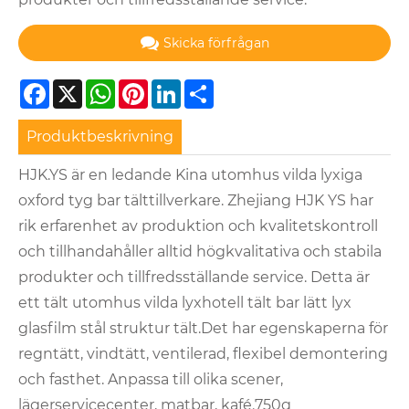
Skicka förfrågan
Facebook
X
WhatsApp
Pinterest
LinkedIn
Share
Produktbeskrivning
HJK.YS är en ledande Kina utomhus vilda lyxiga
oxford tyg bar tälttillverkare. Zhejiang HJK YS har
rik erfarenhet av produktion och kvalitetskontroll
och tillhandahåller alltid högkvalitativa och stabila
produkter och tillfredsställande service. Detta är
ett tält utomhus vilda lyxhotell tält bar lätt lyx
glasfilm stål struktur tält.Det har egenskaperna för
regntätt, vindtätt, ventilerad, flexibel demontering
och fasthet. Anpassa till olika scener,
lägerservicecenter, matbar, kafé.750g