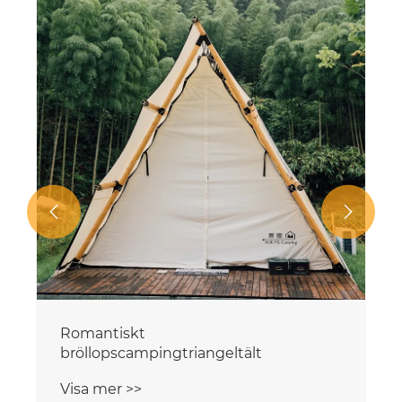


Romantiskt
Ca
bröllopscampingtriangeltält
Vi
Visa mer >>