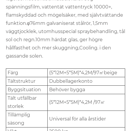
spänningsfilm, vattentät vattentryck 10000+,
flamskyddad och mögelsäker, med självtvättande
funktion.φ76mm galvaniserat stålrör, 1,5mm
väggtjocklek, utomhusspecial spraybehandling, tål
sol och regn.10mm härdat glas, ger högre
hållfasthet och mer skuggning,Cooling. i den
gassande solen.
Färg
(5*12M+5*5M)*4,2M/97㎡beige
Tältstruktur
Dubbellagerkonto
Byggsituation
Behöver bygga
Tält utfällbar
(5*12M+5*5M)*4,2M /97㎡
storlek
Tillämplig
Universal för alla årstider
säsong