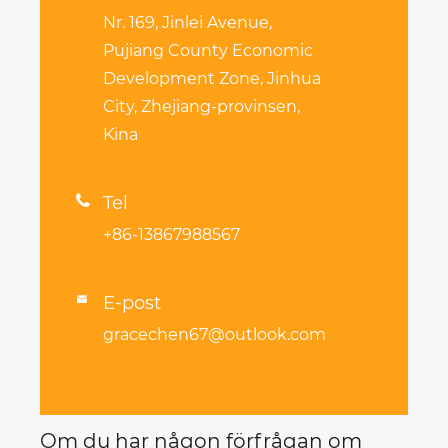
Nr. 169, Jinlei Avenue,
Pujiang County Economic
Development Zone, Jinhua
City, Zhejiang-provinsen,
Kina

Tel
+86-13867988567
E-post

gracechen67@outlook.com
Om du har någon förfrågan om