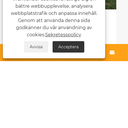
bättre webbupplevelse, analysera
webbplatstrafik och anpassa innehåll.
 man väljer ett bra lyxtält för din
Lätt lyx
Genom att använda denna sida
sa
verklig
godkänner du vår användning av
med hål
cookies.
Sekretesspolicy
sa mer >>
Visa me
Avvisa
Acceptera




Om oss
Produkt
Nybörjare
Kontakta oss