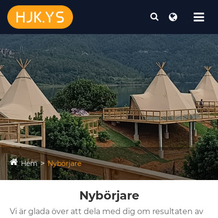
Hem
Nybörjare
Nybörjare
Vi är glada över att dela med dig om resultaten av