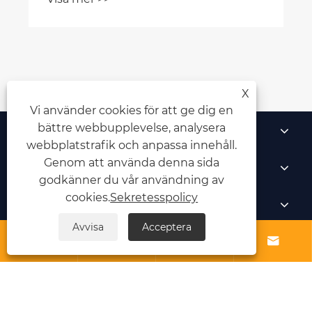
X
Vi använder cookies för att ge dig en
bättre webbupplevelse, analysera
Om oss
webbplatstrafik och anpassa innehåll.
Genom att använda denna sida
Produkt
godkänner du vår användning av
cookies.
Sekretesspolicy
Nybörjare
Avvisa
Acceptera
Kontakta oss




Links
Sitemap
RSS
XML
Sekretesspolicy