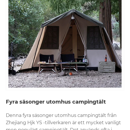
Fyra säsonger utomhus campingtält
Denna fyra säsonger utomhus campingtält från
Zhejiang Hjk YS -tillverkaren är ett mycket vanligt
men populärt campingtält. Det används ofta i